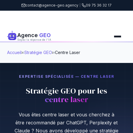
contact@agence-geo.agency
|
09 75 36 32 17
Agence
GEO
Soyez la réponse de l'IA
Accueil
›
Stratégie GEO
›
Centre Laser
EXPERTISE SPÉCIALISÉE — CENTRE LASER
Stratégie GEO pour les
centre laser
Vous êtes centre laser et vous cherchez à
être recommandé par ChatGPT, Perplexity et
Claude ? Nous avons développé une stratégie