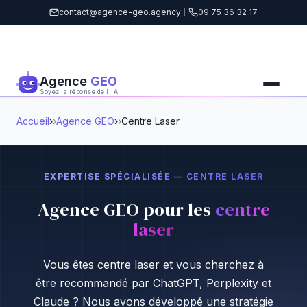
contact@agence-geo.agency
|
09 75 36 32 17
Agence
GEO
Soyez la réponse de l'IA
Accueil
›
Agence GEO
›
Centre Laser
EXPERTISE SPÉCIALISÉE — CENTRE LASER
Agence GEO pour les
centre
laser
Vous êtes centre laser et vous cherchez à
être recommandé par ChatGPT, Perplexity et
Claude ? Nous avons développé une stratégie