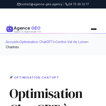
contact@agence-geo.agency
|
09 75 36 32 17
Agence
GEO
Soyez la réponse de l'IA
Accueil
›
Optimisation ChatGPT
›
Centre-Val de Loire
›
Chartres
OPTIMISATION CHATGPT
Optimisation