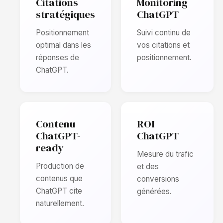
Citations
Monitoring
stratégiques
ChatGPT
Positionnement
Suivi continu de
optimal dans les
vos citations et
réponses de
positionnement.
ChatGPT.
Contenu
ROI
ChatGPT-
ChatGPT
ready
Mesure du trafic
Production de
et des
contenus que
conversions
ChatGPT cite
générées.
naturellement.