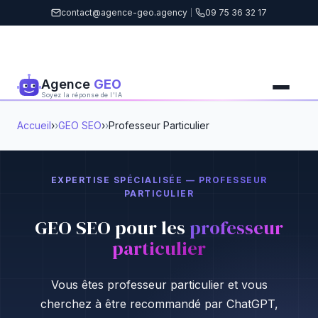
contact@agence-geo.agency
|
09 75 36 32 17
Agence
GEO
Soyez la réponse de l'IA
Accueil
›
GEO SEO
›
Professeur Particulier
EXPERTISE SPÉCIALISÉE — PROFESSEUR
PARTICULIER
GEO SEO pour les
professeur
particulier
Vous êtes professeur particulier et vous
cherchez à être recommandé par ChatGPT,