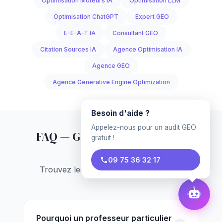
Optimisation Moteurs IA
Optimisation LLM
Optimisation ChatGPT
Expert GEO
E-E-A-T IA
Consultant GEO
Citation Sources IA
Agence Optimisation IA
Agence GEO
Agence Generative Engine Optimization
Besoin d'aide ?
Appelez-nous pour un audit GEO
FAQ — GEO pour
Professeur
gratuit !
Particulier
09 75 36 32 17
Trouvez les réponses à vos questions
Pourquoi un professeur particulier