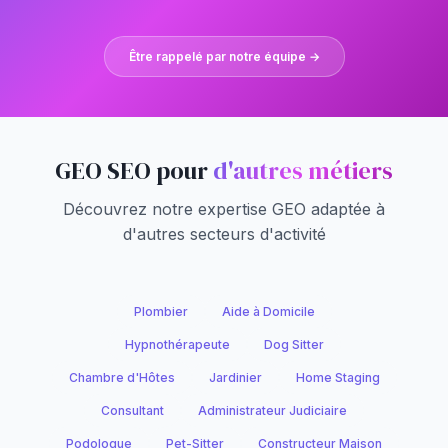
Être rappelé par notre équipe →
GEO SEO pour
d'autres métiers
Découvrez notre expertise GEO adaptée à
d'autres secteurs d'activité
Plombier
Aide à Domicile
Hypnothérapeute
Dog Sitter
Chambre d'Hôtes
Jardinier
Home Staging
Consultant
Administrateur Judiciaire
Podologue
Pet-Sitter
Constructeur Maison