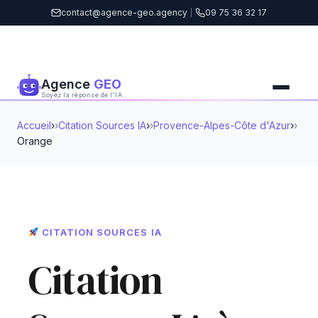
contact@agence-geo.agency
|
09 75 36 32 17
Agence
GEO
Soyez la réponse de l'IA
Accueil
›
Citation Sources IA
›
Provence-Alpes-Côte d'Azur
›
Orange
CITATION SOURCES IA
Citation