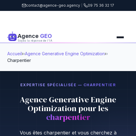
contact@agence-geo.agency
|
09 75 36 32 17
Agence
GEO
Soyez la réponse de l'IA
Accueil
›
Agence Generative Engine Optimization
›
Charpentier
EXPERTISE SPÉCIALISÉE — CHARPENTIER
Agence Generative Engine
Optimization pour les
charpentier
Vous êtes charpentier et vous cherchez à