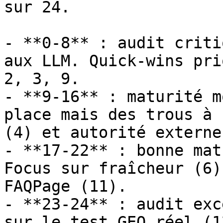
sur 24.

- **0-8** : audit criti
aux LLM. Quick-wins pri
2, 3, 9.

- **9-16** : maturité m
place mais des trous à 
(4) et autorité externe
- **17-22** : bonne mat
Focus sur fraîcheur (6)
FAQPage (11).

- **23-24** : audit exc
sur le test GEO réel (1