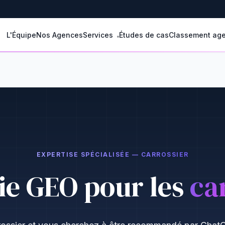
L'Équipe
Nos Agences
Services
Études de cas
Classement ag
EXPERTISE SPÉCIALISÉE — CARROSSIER
ie GEO pour les
ca