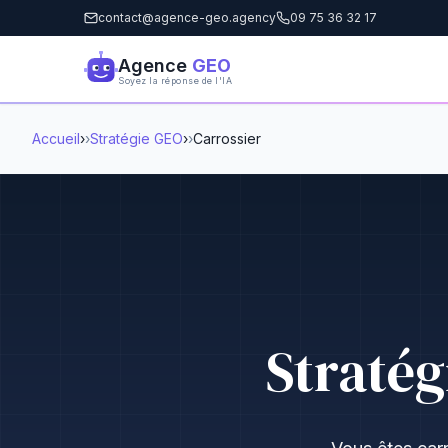
contact@agence-geo.agency
09 75 36 32 17
Agence
GEO
Soyez la réponse de l'IA
Accueil
›
Stratégie GEO
›
Carrossier
Stratég