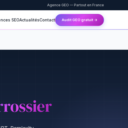
Agence GEO — Partout en France
ences SEO
Actualités
Contact
Audit GEO gratuit →
rrossier