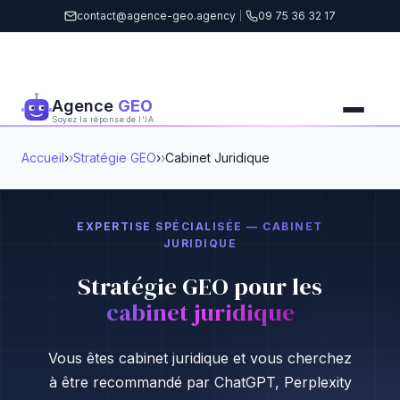
contact@agence-geo.agency
|
09 75 36 32 17
Agence
GEO
Soyez la réponse de l'IA
Accueil
›
Stratégie GEO
›
Cabinet Juridique
EXPERTISE SPÉCIALISÉE — CABINET
JURIDIQUE
Stratégie GEO pour les
cabinet juridique
Vous êtes cabinet juridique et vous cherchez
à être recommandé par ChatGPT, Perplexity