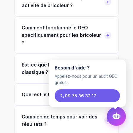
activité de bricoleur ?
Comment fonctionne le GEO
spécifiquement pour les bricoleur
?
Est-ce que le GEO remplace le SEO
Besoin d'aide ?
classique ?
Appelez-nous pour un audit GEO
gratuit !
Quel est le tarif pour un bricoleur ?
09 75 36 32 17
Combien de temps pour voir des
résultats ?