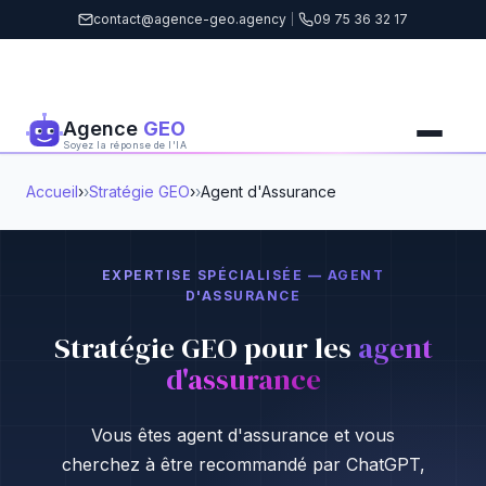
contact@agence-geo.agency
|
09 75 36 32 17
Agence
GEO
Soyez la réponse de l'IA
Accueil
›
Stratégie GEO
›
Agent d'Assurance
EXPERTISE SPÉCIALISÉE — AGENT
D'ASSURANCE
Stratégie GEO pour les
agent
d'assurance
Vous êtes agent d'assurance et vous
cherchez à être recommandé par ChatGPT,