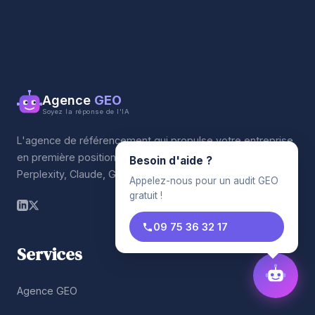
Agence
GEO
Soyez la réponse de l'IA
L'agence de référencement qui propulse votre entreprise
en première position sur les moteurs IA. ChatGPT,
Besoin d'aide ?
Perplexity, Claude, Gemini.
Appelez-nous pour un audit GEO
gratuit !
09 75 36 32 17
Services
Agence GEO