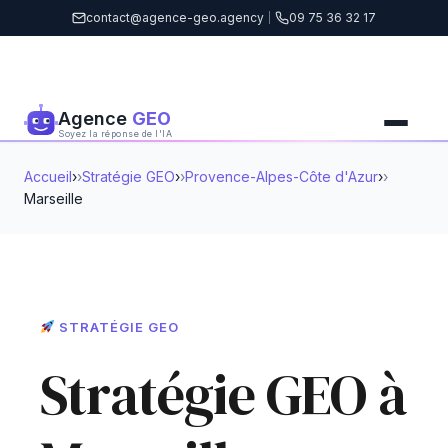
contact@agence-geo.agency
|
09 75 36 32 17
Agence
GEO
Soyez la réponse de l'IA
Accueil
›
Stratégie GEO
›
Provence-Alpes-Côte d'Azur
›
Marseille
STRATÉGIE GEO
Stratégie GEO à