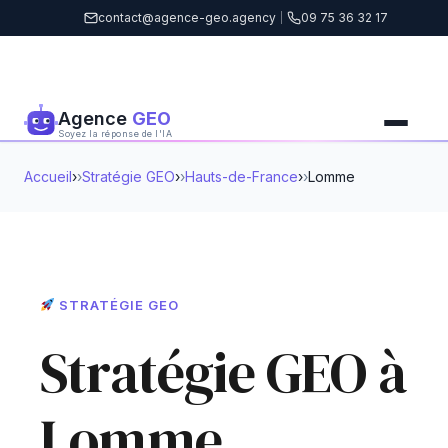
contact@agence-geo.agency
|
09 75 36 32 17
Agence
GEO
Soyez la réponse de l'IA
Accueil
›
Stratégie GEO
›
Hauts-de-France
›
Lomme
STRATÉGIE GEO
Stratégie GEO à
Lomme