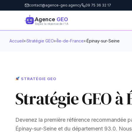
contact@agence-geo.agency
09 75 36 32 17
Agence
GEO
Soyez la réponse de l'IA
Accueil
›
Stratégie GEO
›
Île-de-France
›
Épinay-sur-Seine
STRATÉGIE GEO
Stratégie GEO à 
Devenez la première référence recommandée pa
Épinay-sur-Seine et du département 93.0. Nous o