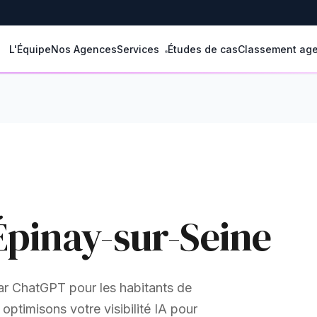
L'Équipe
Nos Agences
Services
Études de cas
Classement ag
Épinay-sur-Seine
r ChatGPT pour les habitants de
ptimisons votre visibilité IA pour