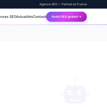
Agence GEO — Partout en France
ences SEO
Actualités
Contact
Audit GEO gratuit →