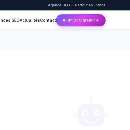
Agence GEO — Partout en France
ences SEO
Actualités
Contact
Audit GEO gratuit →