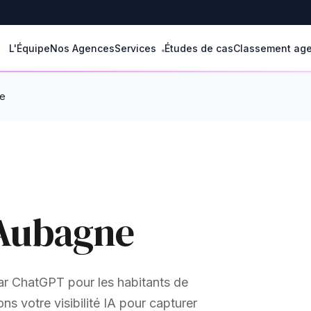
L'Équipe
Nos Agences
Services
Études de cas
Classement ag
e
 Aubagne
r ChatGPT pour les habitants de
 votre visibilité IA pour capturer