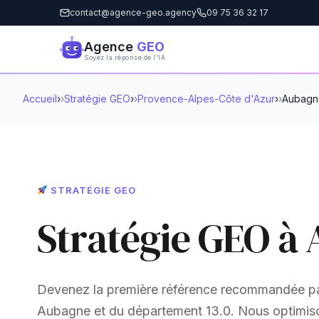
contact@agence-geo.agency
09 75 36 32 17
Agence
GEO
Soyez la réponse de l'IA
Accueil
›
Stratégie GEO
›
Provence-Alpes-Côte d'Azur
›
Aubagn
STRATÉGIE GEO
Stratégie GEO à
Devenez la première référence recommandée pa
Aubagne et du département 13.0. Nous optimisons