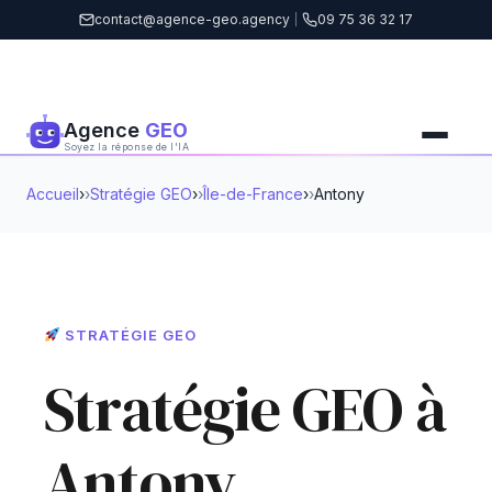
contact@agence-geo.agency
|
09 75 36 32 17
Agence
GEO
Soyez la réponse de l'IA
Accueil
›
Stratégie GEO
›
Île-de-France
›
Antony
STRATÉGIE GEO
Stratégie GEO à
Antony