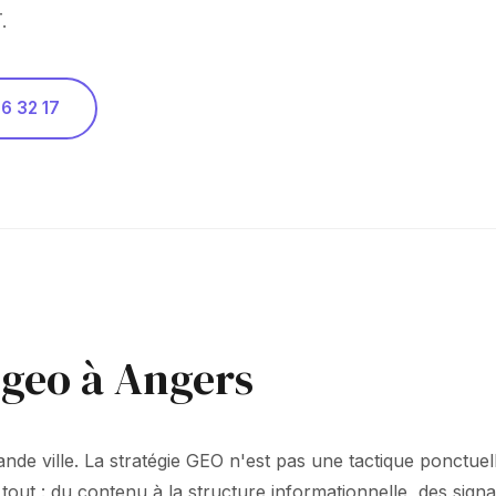
.
6 32 17
 geo à Angers
ande ville. La stratégie GEO n'est pas une tactique ponctu
 tout : du contenu à la structure informationnelle, des sign