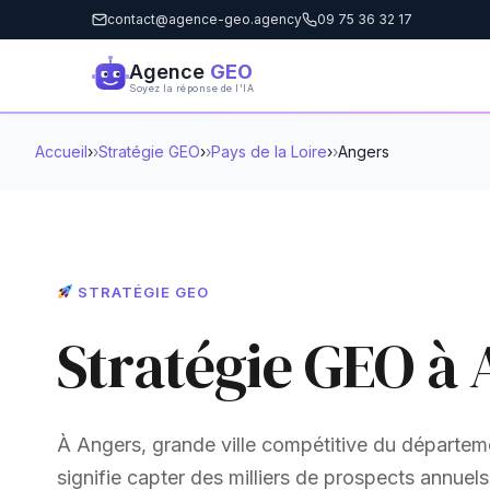
contact@agence-geo.agency
09 75 36 32 17
Agence
GEO
Soyez la réponse de l'IA
Accueil
›
Stratégie GEO
›
Pays de la Loire
›
Angers
STRATÉGIE GEO
Stratégie GEO à
À Angers, grande ville compétitive du départemen
signifie capter des milliers de prospects annuel