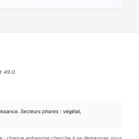
t 49.0.
oissance.
Secteurs phares :
végétal,
nse : chaque entreprise cherche à se démarquer pour