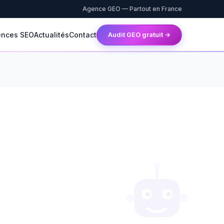
Agence GEO — Partout en France
ences SEO
Actualités
Contact
Audit GEO gratuit →