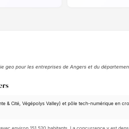
gie geo pour les entreprises de Angers et du départemen
ers
nte & Cité, Végépolys Valley) et pôle tech-numérique en cr
le avec environ 151 520 habitants. La concurrence y est de