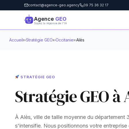
contact@agence-geo.agency
09 75 36 32 17
Agence
GEO
Soyez la réponse de l'IA
Accueil
›
Stratégie GEO
›
Occitanie
›
Alès
STRATÉGIE GEO
Stratégie GEO à 
À Alès, ville de taille moyenne du département 
s'intensifie. Nous positionnons votre entreprise