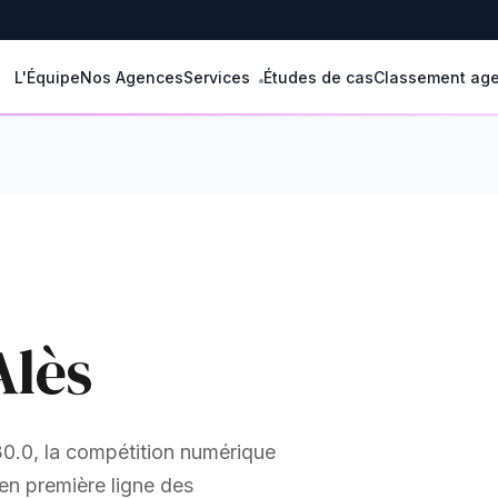
L'Équipe
Nos Agences
Services
Études de cas
Classement ag
Alès
30.0, la compétition numérique
 en première ligne des