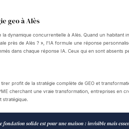
ie geo à Alès
la dynamique concurrentielle à Alès. Quand un habitant int
gitale près de Alès ? », l'IA formule une réponse person
mmés dans chaque réponse IA. Ceux qui en sont absents perd
tirer profit de la stratégie complète de GEO et transformati
. PME cherchant une vraie transformation, entreprises en cr
 stratégique.
e fondation solide est pour une maison : invisible mais essen