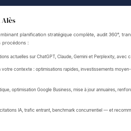
 Alès
nant planification stratégique complète, audit 360°, trans
us procédons :
ions actuelles sur ChatGPT, Claude, Gemini et Perplexity, avec ca
on votre contexte : optimisations rapides, investissements moye
que, optimisation Google Business, mise à jour annuaires, renfo
itations IA, trafic entrant, benchmark concurrentiel — et recomm