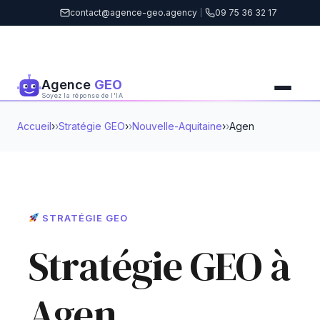
contact@agence-geo.agency
|
09 75 36 32 17
Agence
GEO
Soyez la réponse de l'IA
Accueil
›
Stratégie GEO
›
Nouvelle-Aquitaine
›
Agen
STRATÉGIE GEO
Stratégie GEO à
Agen