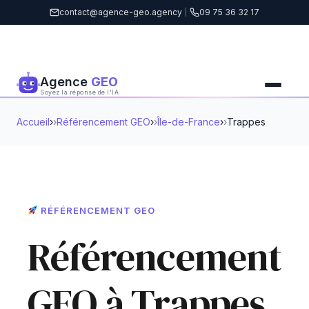
contact@agence-geo.agency
|
09 75 36 32 17
Agence
GEO
Soyez la réponse de l'IA
Accueil
›
Référencement GEO
›
Île-de-France
›
Trappes
RÉFÉRENCEMENT GEO
Référencement
GEO à Trappes