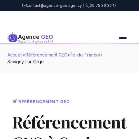
contact@agence-geo.agency
|
09 75 36 32 17
Agence
GEO
Soyez la réponse de l'IA
Accueil
›
Référencement GEO
›
Île-de-France
›
Savigny-sur-Orge
RÉFÉRENCEMENT GEO
Référencement