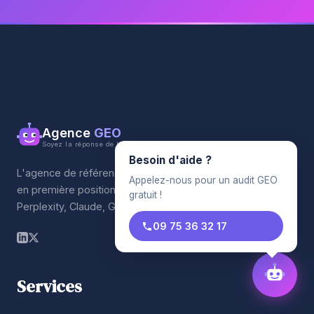
Agence
GEO
Soyez la réponse de l'IA
Besoin d'aide ?
L'agence de référencement qui propulse votre entreprise
Appelez-nous pour un audit GEO
en première position sur les moteurs IA. ChatGPT,
gratuit !
Perplexity, Claude, Gemini.
09 75 36 32 17
Services