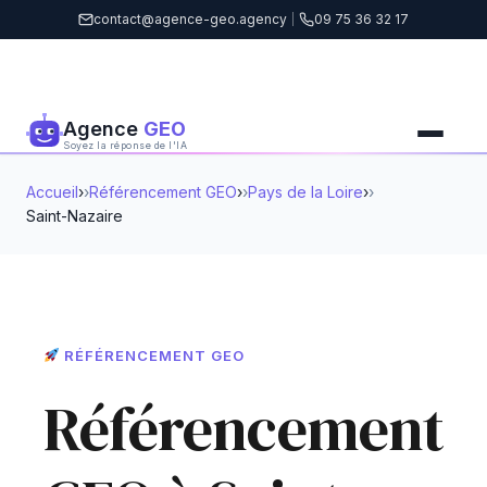
contact@agence-geo.agency
|
09 75 36 32 17
Agence
GEO
Soyez la réponse de l'IA
Accueil
›
Référencement GEO
›
Pays de la Loire
›
Saint-Nazaire
RÉFÉRENCEMENT GEO
Référencement