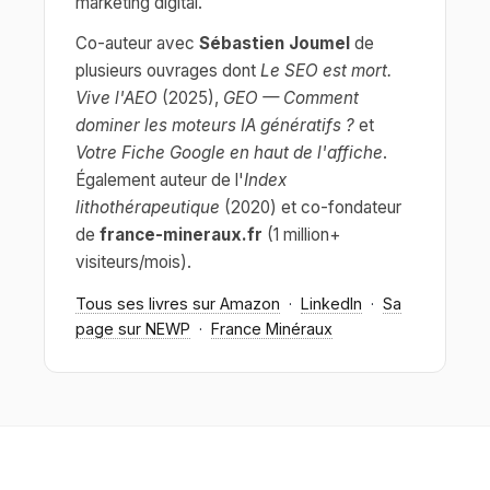
marketing digital.
Co-auteur avec
Sébastien Joumel
de
plusieurs ouvrages dont
Le SEO est mort.
Vive l'AEO
(2025),
GEO — Comment
dominer les moteurs IA génératifs ?
et
Votre Fiche Google en haut de l'affiche
.
Également auteur de l'
Index
lithothérapeutique
(2020) et co-fondateur
de
france-mineraux.fr
(1 million+
visiteurs/mois).
Tous ses livres sur Amazon
·
LinkedIn
·
Sa
page sur NEWP
·
France Minéraux