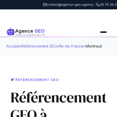
contact@agence-geo.agency
|
09 75 36 3
Agence
GEO
Soyez la réponse de l'IA
Accueil
›
Référencement GEO
›
Île-de-France
›
Montreuil
RÉFÉRENCEMENT GEO
Référencement
GEO à