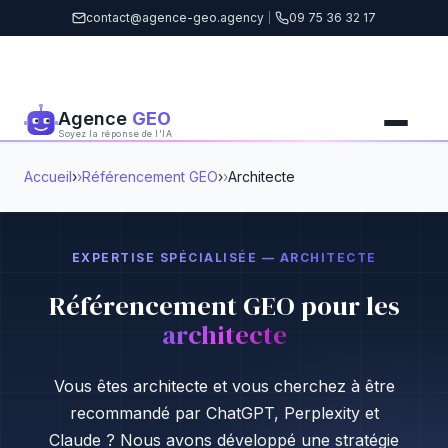
contact@agence-geo.agency
|
09 75 36 32 17
Agence
GEO
Soyez la réponse de l'IA
Accueil
›
Référencement GEO
›
Architecte
EXPERTISE SPÉCIALISÉE — ARCHITECTE
Référencement GEO pour les
architecte
Vous êtes architecte et vous cherchez à être
recommandé par ChatGPT, Perplexity et
Claude ? Nous avons développé une stratégie