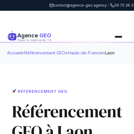
contact@agence-geo.agency
|
09 75 36 3
Agence
GEO
Soyez la réponse de l'IA
Accueil
›
Référencement GEO
›
Hauts-de-France
›
Laon
RÉFÉRENCEMENT GEO
Référencement
GEO à Laon