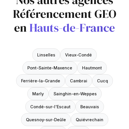
Nos autres agences
Référencement GEO
en
Hauts-de-France
Linselles
Vieux-Condé
Pont-Sainte-Maxence
Hautmont
Ferrière-la-Grande
Cambrai
Cucq
Marly
Sainghin-en-Weppes
Condé-sur-l'Escaut
Beauvais
Quesnoy-sur-Deûle
Quiévrechain