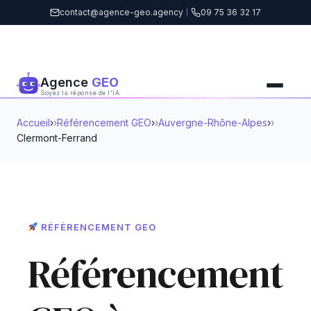
contact@agence-geo.agency
|
09 75 36 32 17
Agence
GEO
Soyez la réponse de l'IA
Accueil
›
Référencement GEO
›
Auvergne-Rhône-Alpes
›
Clermont-Ferrand
RÉFÉRENCEMENT GEO
Référencement