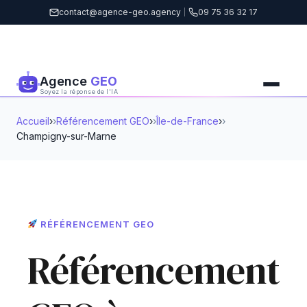
contact@agence-geo.agency
|
09 75 36 32 17
Agence
GEO
Soyez la réponse de l'IA
Accueil
›
Référencement GEO
›
Île-de-France
›
Champigny-sur-Marne
RÉFÉRENCEMENT GEO
Référencement