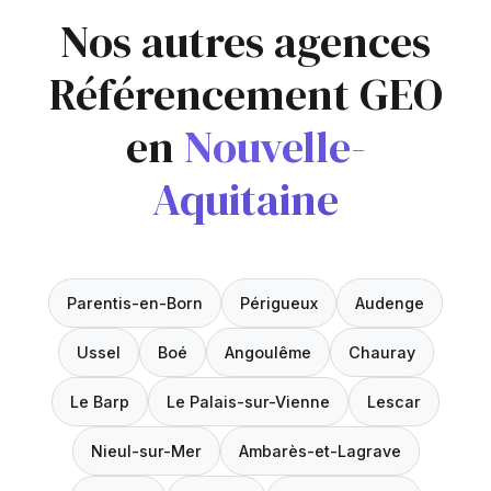
Nos autres agences
Référencement GEO
en
Nouvelle-
Aquitaine
Parentis-en-Born
Périgueux
Audenge
Ussel
Boé
Angoulême
Chauray
Le Barp
Le Palais-sur-Vienne
Lescar
Nieul-sur-Mer
Ambarès-et-Lagrave