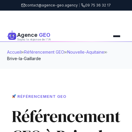
contact@agence-geo.agency
|
09 75 36 32 17
Agence
GEO
Soyez la réponse de l'IA
Accueil
›
Référencement GEO
›
Nouvelle-Aquitaine
›
Brive-la-Gaillarde
RÉFÉRENCEMENT GEO
Référencement