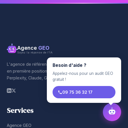
Agence
GEO
Soyez la réponse de l'IA
L'agence de référencement qui propulse votre entreprise
Besoin d'aide ?
en première position sur les moteurs IA. ChatGPT,
Appelez-nous pour un audit GEO
Perplexity, Claude, Gemini.
gratuit !
09 75 36 32 17
Services
Agence GEO