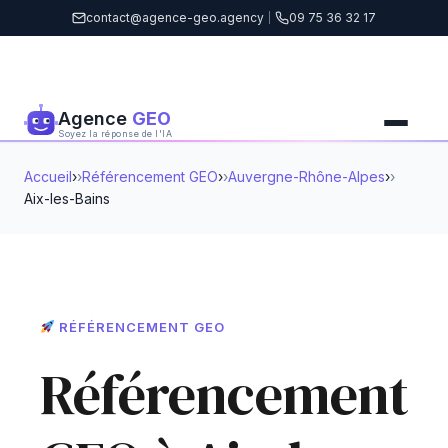
contact@agence-geo.agency
|
09 75 36 32 17
Agence
GEO
Soyez la réponse de l'IA
Accueil
›
Référencement GEO
›
Auvergne-Rhône-Alpes
›
Aix-les-Bains
RÉFÉRENCEMENT GEO
Référencement