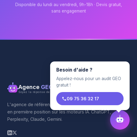
Disponible du lundi au vendredi, 9h-18h · Devis gratuit,
sans engagement
Besoin d'aide ?
Appelez-nous pour un audit GEO
gratuit !
Agence
GEO
Soyez la réponse de l'IA
09 75 36 32 17
L'agence de référencement qui propulse votre entreprise
en première position sur les moteurs IA. ChatGPT,
Perplexity, Claude, Gemini.