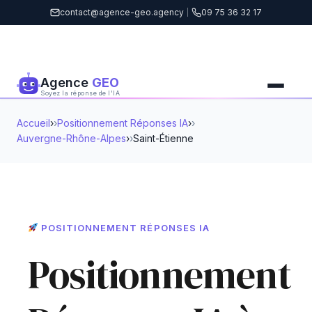
contact@agence-geo.agency
|
09 75 36 32 17
Agence
GEO
Soyez la réponse de l'IA
Accueil
›
Positionnement Réponses IA
›
Auvergne-Rhône-Alpes
›
Saint-Étienne
POSITIONNEMENT RÉPONSES IA
Positionnement