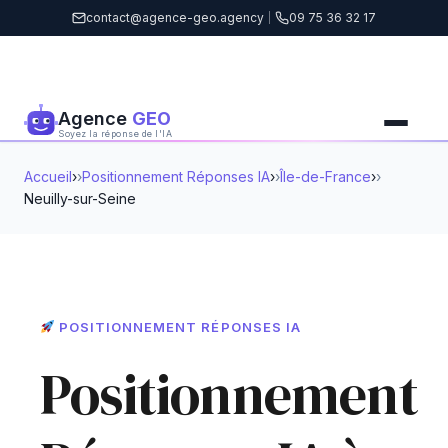
contact@agence-geo.agency
|
09 75 36 32 17
Agence
GEO
Soyez la réponse de l'IA
Accueil
›
Positionnement Réponses IA
›
Île-de-France
›
Neuilly-sur-Seine
POSITIONNEMENT RÉPONSES IA
Positionnement