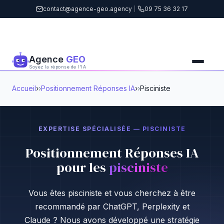
contact@agence-geo.agency
|
09 75 36 32 17
Agence
GEO
Soyez la réponse de l'IA
Accueil
›
Positionnement Réponses IA
›
Pisciniste
EXPERTISE SPÉCIALISÉE — PISCINISTE
Positionnement Réponses IA
pour les
pisciniste
Vous êtes pisciniste et vous cherchez à être
recommandé par ChatGPT, Perplexity et
Claude ? Nous avons développé une stratégie