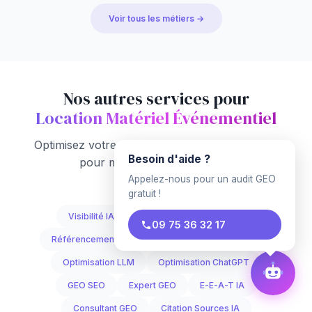
Voir tous les métiers →
Nos autres services pour
Location Matériel Événementiel
Optimisez votre visibilité IA sur tous les leviers
Besoin d'aide ?
pour maximiser vos résultats
Appelez-nous pour un audit GEO
gratuit !
Visibilité IA Générative
Stratégie GEO
09 75 36 32 17
Référencement GEO
Optimisation Moteurs IA
Optimisation LLM
Optimisation ChatGPT
GEO SEO
Expert GEO
E-E-A-T IA
Consultant GEO
Citation Sources IA