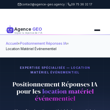
contact@agence-geo.agency
|
09 75 36 32 17
Agence
GEO
Soyez la réponse de l'IA
Accueil
›
Positionnement Réponses IA
›
Location Matériel Événementiel
EXPERTISE SPÉCIALISÉE — LOCATION
MATÉRIEL ÉVÉNEMENTIEL
Positionnement Réponses IA
pour les
location matériel
événementiel