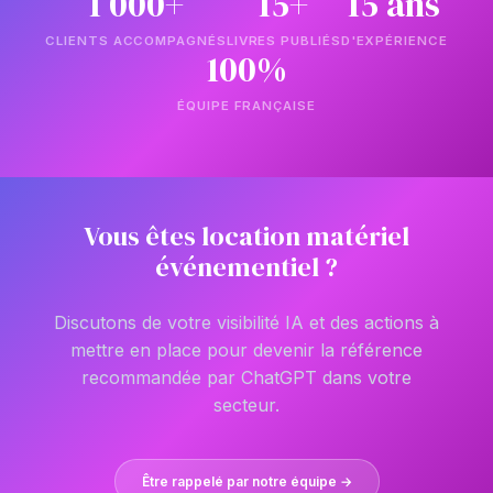
1 000+
15+
15 ans
CLIENTS ACCOMPAGNÉS
LIVRES PUBLIÉS
D'EXPÉRIENCE
100%
ÉQUIPE FRANÇAISE
Vous êtes location matériel
événementiel ?
Discutons de votre visibilité IA et des actions à
mettre en place pour devenir la référence
recommandée par ChatGPT dans votre
secteur.
Être rappelé par notre équipe →