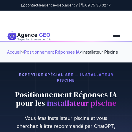
contact@agence-geo.agency
|
09 75 36 32 17
Agence
GEO
Soyez la réponse de l'IA
Accueil
›
Positionnement Réponses IA
›
Installateur Piscine
EXPERTISE SPÉCIALISÉE — INSTALLATEUR
PISCINE
Positionnement Réponses IA
pour les
installateur piscine
Vous êtes installateur piscine et vous
cherchez à être recommandé par ChatGPT,