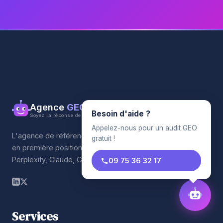
Agence
GEO
Besoin d'aide ?
Soyez la réponse de l'IA
Appelez-nous pour un audit GEO
L'agence de référencement qui propulse votre entreprise
gratuit !
en première position sur les moteurs IA. ChatGPT,
Perplexity, Claude, Gemini.
09 75 36 32 17
Services