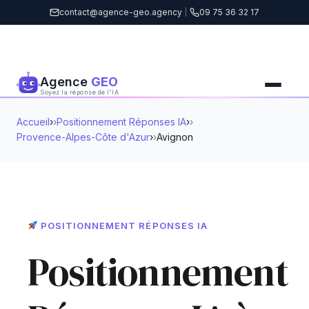
contact@agence-geo.agency
|
09 75 36 32 17
Agence
GEO
Soyez la réponse de l'IA
Accueil
›
Positionnement Réponses IA
›
Provence-Alpes-Côte d'Azur
›
Avignon
POSITIONNEMENT RÉPONSES IA
Positionnement