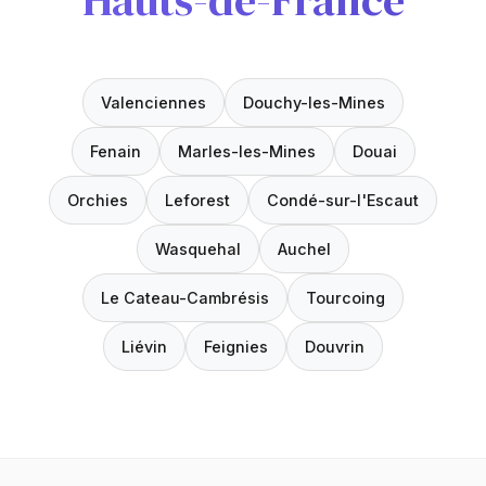
Hauts-de-France
Valenciennes
Douchy-les-Mines
Fenain
Marles-les-Mines
Douai
Orchies
Leforest
Condé-sur-l'Escaut
Wasquehal
Auchel
Le Cateau-Cambrésis
Tourcoing
Liévin
Feignies
Douvrin