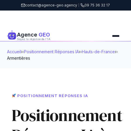
contact@agence-geo.agency
|
09 75 36 32 17
Agence
GEO
Soyez la réponse de l'IA
Accueil
›
Positionnement Réponses IA
›
Hauts-de-France
›
Armentières
POSITIONNEMENT RÉPONSES IA
Positionnement