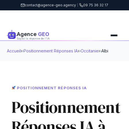
contact@agence-geo.agency
|
09 75 36 32 17
Agence
GEO
Soyez la réponse de l'IA
Accueil
›
Positionnement Réponses IA
›
Occitanie
›
Albi
POSITIONNEMENT RÉPONSES IA
Positionnement
Réponses IA à