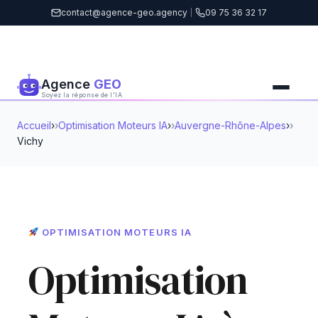
contact@agence-geo.agency
|
09 75 36 32 17
Agence
GEO
Soyez la réponse de l'IA
Accueil
›
Optimisation Moteurs IA
›
Auvergne-Rhône-Alpes
›
Vichy
OPTIMISATION MOTEURS IA
Optimisation