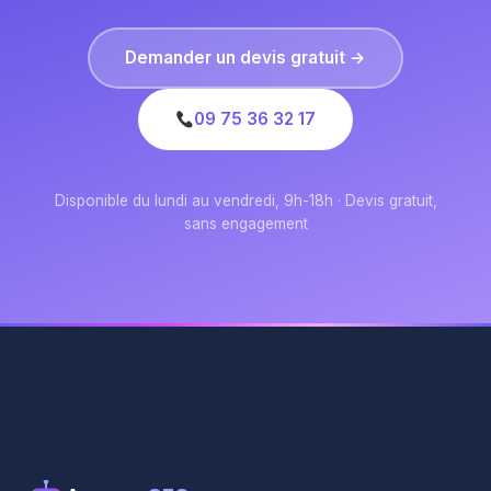
Demander un devis gratuit →
09 75 36 32 17
Disponible du lundi au vendredi, 9h-18h · Devis gratuit,
sans engagement