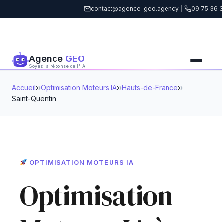
contact@agence-geo.agency
|
09 75 36 
Agence
GEO
Soyez la réponse de l'IA
Accueil
›
Optimisation Moteurs IA
›
Hauts-de-France
›
Saint-Quentin
OPTIMISATION MOTEURS IA
Optimisation