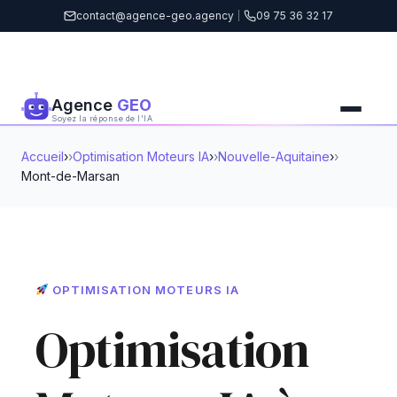
contact@agence-geo.agency
|
09 75 36 32 17
Agence
GEO
Soyez la réponse de l'IA
Accueil
›
Optimisation Moteurs IA
›
Nouvelle-Aquitaine
›
Mont-de-Marsan
OPTIMISATION MOTEURS IA
Optimisation