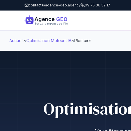
contact@agence-geo.agency
09 75 36 32 17
Agence
GEO
Soyez la réponse de l'IA
Accueil
›
Optimisation Moteurs IA
›
Plombier
Optimisatio