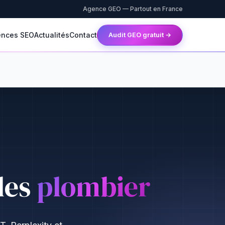
Agence GEO — Partout en France
ences SEO
Actualités
Contact
Audit GEO gratuit →
les
plombier