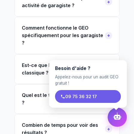
activité de garagiste ?
Comment fonctionne le GEO
spécifiquement pour les garagiste
?
Est-ce que le GEO remplace le SEO
Besoin d'aide ?
classique ?
Appelez-nous pour un audit GEO
gratuit !
Quel est le tarif pour un garagiste
09 75 36 32 17
?
Combien de temps pour voir des
résultats ?