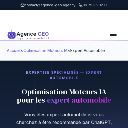
contact@agence-geo.agency
|
09 75 36 32 17
Agence
GEO
Soyez la réponse de l'IA
Accueil
›
Optimisation Moteurs IA
›
Expert Automobile
EXPERTISE SPÉCIALISÉE — EXPERT
AUTOMOBILE
Optimisation Moteurs IA
pour les
expert automobile
Vous êtes expert automobile et vous
cherchez à être recommandé par ChatGPT,