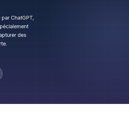
é par ChatGPT,
spécialement
apturer des
rte.