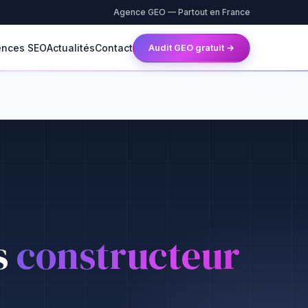
Agence GEO — Partout en France
ences SEO
Actualités
Contact
Audit GEO gratuit →
s
constructeur