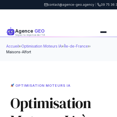
contact@agence-geo.agency
|
09 75 36 
Agence
GEO
Soyez la réponse de l'IA
Accueil
›
Optimisation Moteurs IA
›
Île-de-France
›
Maisons-Alfort
OPTIMISATION MOTEURS IA
Optimisation