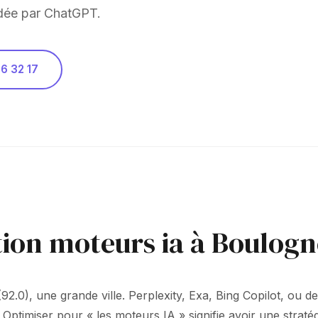
dée par ChatGPT.
6 32 17
tion moteurs ia à Boulogn
2.0), une grande ville. Perplexity, Exa, Bing Copilot, ou de
. Optimiser pour « les moteurs IA » signifie avoir une strat