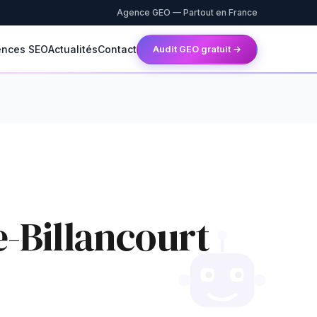
Agence GEO — Partout en France
ences SEO
Actualités
Contact
Audit GEO gratuit →
-Billancourt