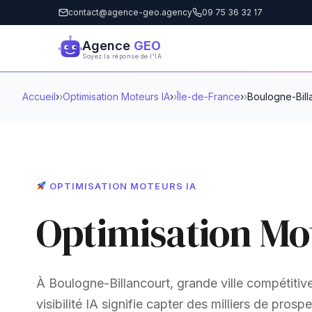
contact@agence-geo.agency
09 75 36 32 17
Agence
GEO
Soyez la réponse de l'IA
Accueil
›
Optimisation Moteurs IA
›
Île-de-France
›
Boulogne-Bill
OPTIMISATION MOTEURS IA
Optimisation Mo
À Boulogne-Billancourt, grande ville compétitiv
visibilité IA signifie capter des milliers de pro