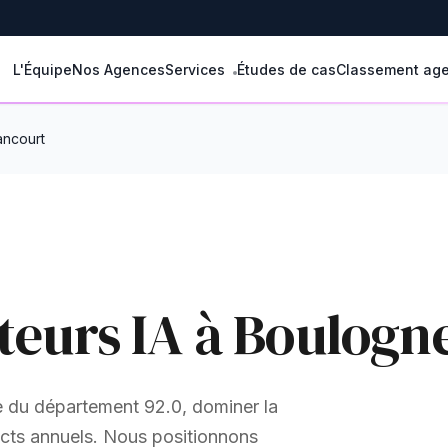
L'Équipe
Nos Agences
Services
Études de cas
Classement ag
ancourt
teurs IA à Boulogne
e du département 92.0, dominer la
spects annuels. Nous positionnons