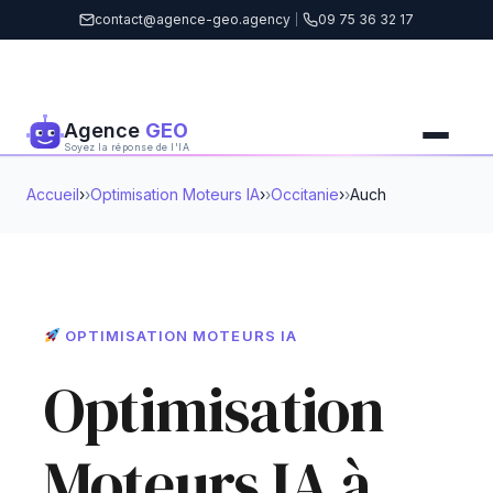
contact@agence-geo.agency
|
09 75 36 32 17
Agence
GEO
Soyez la réponse de l'IA
Accueil
›
Optimisation Moteurs IA
›
Occitanie
›
Auch
OPTIMISATION MOTEURS IA
Optimisation
Moteurs IA à