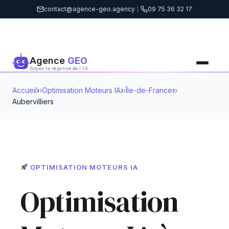
contact@agence-geo.agency
|
09 75 36 32 17
Agence
GEO
Soyez la réponse de l'IA
Accueil
›
Optimisation Moteurs IA
›
Île-de-France
›
Aubervilliers
OPTIMISATION MOTEURS IA
Optimisation