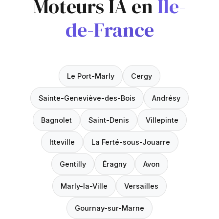
Moteurs IA en
Île-
de-France
Le Port-Marly
Cergy
Sainte-Geneviève-des-Bois
Andrésy
Bagnolet
Saint-Denis
Villepinte
Itteville
La Ferté-sous-Jouarre
Gentilly
Éragny
Avon
Marly-la-Ville
Versailles
Gournay-sur-Marne