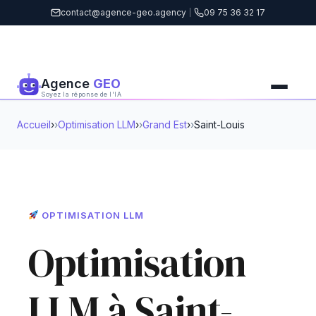
contact@agence-geo.agency
|
09 75 36 32 17
Agence
GEO
Soyez la réponse de l'IA
Accueil
›
Optimisation LLM
›
Grand Est
›
Saint-Louis
OPTIMISATION LLM
Optimisation
LLM à Saint-