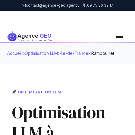
contact@agence-geo.agency
|
09 75 36 32 17
Agence
GEO
Soyez la réponse de l'IA
Accueil
›
Optimisation LLM
›
Île-de-France
›
Rambouillet
OPTIMISATION LLM
Optimisation
LLM à